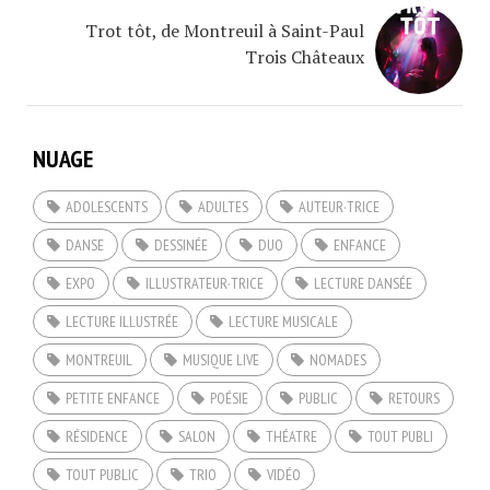
Trot tôt, de Montreuil à Saint-Paul
Trois Châteaux
NUAGE
ADOLESCENTS
ADULTES
AUTEUR·TRICE
DANSE
DESSINÉE
DUO
ENFANCE
EXPO
ILLUSTRATEUR·TRICE
LECTURE DANSÉE
LECTURE ILLUSTRÉE
LECTURE MUSICALE
MONTREUIL
MUSIQUE LIVE
NOMADES
PETITE ENFANCE
POÉSIE
PUBLIC
RETOURS
RÉSIDENCE
SALON
THÉATRE
TOUT PUBLI
TOUT PUBLIC
TRIO
VIDÉO