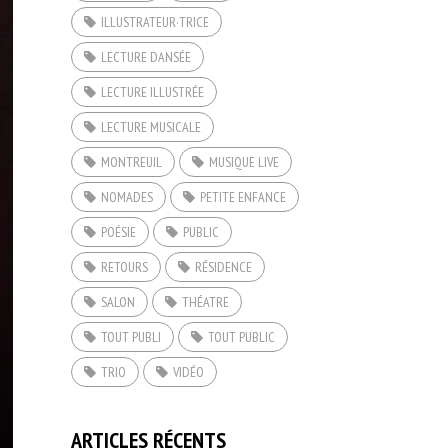
ILLUSTRATEUR·TRICE
LECTURE DANSÉE
LECTURE ILLUSTRÉE
LECTURE MUSICALE
MONTREUIL
MUSIQUE LIVE
NOMADES
PETITE ENFANCE
POÉSIE
PUBLIC
RETOURS
RÉSIDENCE
SALON
THÉATRE
TOUT PUBLI
TOUT PUBLIC
TRIO
VIDÉO
ARTICLES RÉCENTS