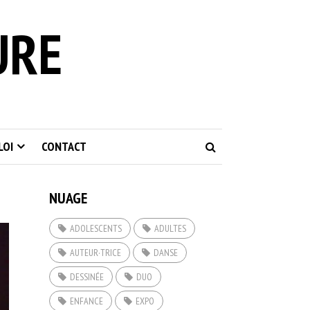
URE
LOI
CONTACT
NUAGE
ADOLESCENTS
ADULTES
AUTEUR·TRICE
DANSE
DESSINÉE
DUO
ENFANCE
EXPO