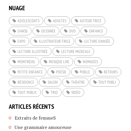
NUAGE
ADOLESCENTS
ADULTES
AUTEUR·TRICE
DANSE
DESSINÉE
DUO
ENFANCE
EXPO
ILLUSTRATEUR·TRICE
LECTURE DANSÉE
LECTURE ILLUSTRÉE
LECTURE MUSICALE
MONTREUIL
MUSIQUE LIVE
NOMADES
PETITE ENFANCE
POÉSIE
PUBLIC
RETOURS
RÉSIDENCE
SALON
THÉATRE
TOUT PUBLI
TOUT PUBLIC
TRIO
VIDÉO
ARTICLES RÉCENTS
Extraits de femmeS
Une grammaire amoureuse