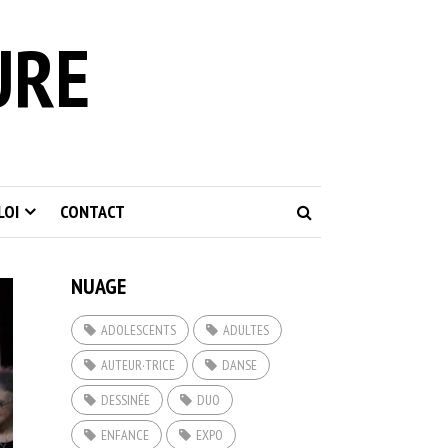
URE
LOI
CONTACT
NUAGE
ADOLESCENTS
ADULTES
AUTEUR·TRICE
DANSE
DESSINÉE
DUO
ENFANCE
EXPO