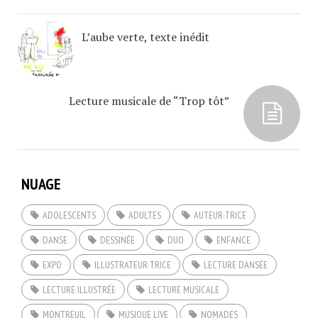
L’aube verte, texte inédit
Lecture musicale de “Trop tôt”
NUAGE
ADOLESCENTS
ADULTES
AUTEUR·TRICE
DANSE
DESSINÉE
DUO
ENFANCE
EXPO
ILLUSTRATEUR·TRICE
LECTURE DANSÉE
LECTURE ILLUSTRÉE
LECTURE MUSICALE
MONTREUIL
MUSIQUE LIVE
NOMADES